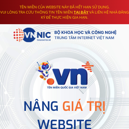
TÊN MIỀN CỦA WEBSITE NÀY ĐÃ HẾT HẠN SỬ DỤNG.
VUI LÒNG TRA CỨU THÔNG TIN TÊN MIỀN
TẠI ĐÂY
VÀ LIÊN HỆ NHÀ ĐĂNG
KÝ ĐỂ THỰC HIỆN GIA HẠN.
NÂNG
GIÁ TRỊ
WEBSITE