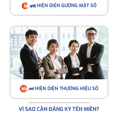
HIỆN DIỆN GƯƠNG MẶT SỐ
HIỆN DIỆN THƯƠNG HIỆU SỐ
VÌ SAO CẦN ĐĂNG KÝ TÊN MIỀN?