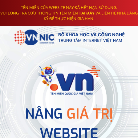
TÊN MIỀN CỦA WEBSITE NÀY ĐÃ HẾT HẠN SỬ DỤNG.
VUI LÒNG TRA CỨU THÔNG TIN TÊN MIỀN
TẠI ĐÂY
VÀ LIÊN HỆ NHÀ ĐĂNG
KÝ ĐỂ THỰC HIỆN GIA HẠN.
NÂNG
GIÁ TRỊ
WEBSITE