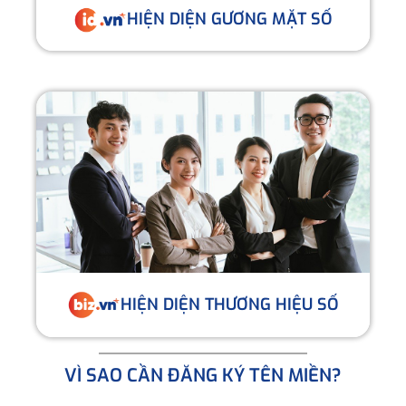
HIỆN DIỆN GƯƠNG MẶT SỐ
HIỆN DIỆN THƯƠNG HIỆU SỐ
VÌ SAO CẦN ĐĂNG KÝ TÊN MIỀN?